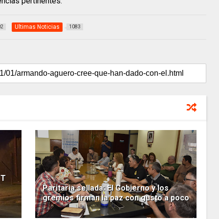
encias pertinentes.
Ultimas Noticias
02
1083
TT
Paritaria sellada: El Gobierno y los
gremios firman la paz con gusto a poco