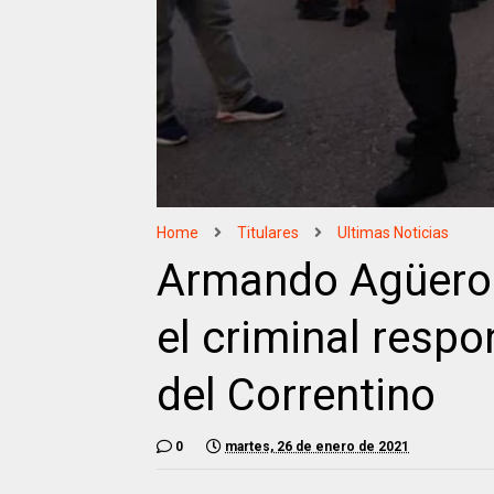
Home
Titulares
Ultimas Noticias
Armando Agüero 
el criminal respo
del Correntino
0
martes, 26 de enero de 2021