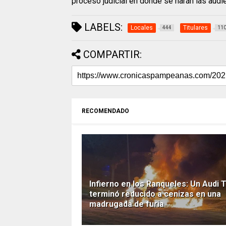
proceso judicial en donde se harán las audi
LABELS:
Locales
Titulares
444
11
COMPARTIR:
RECOMENDADO
Infierno en los Ranqueles: Un Audi 
terminó reducido a cenizas en una
madrugada de furia