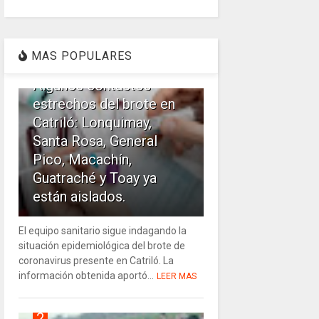
1
MAS POPULARES
Algunos contactos
estrechos del brote en
Catriló: Lonquimay,
Santa Rosa, General
Pico, Macachín,
Guatraché y Toay ya
están aislados.
El equipo sanitario sigue indagando la
situación epidemiológica del brote de
coronavirus presente en Catriló. La
información obtenida aportó...
LEER MAS
2