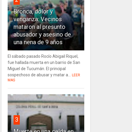
Bronca, dolor y
venganza: Vecinos
mataron al presunto
abusador y asesino de
una nena de 9 años
El sábado pasado Rocío Abigail Riquel,
fue hallada muerta en un barrio de San
Miguel de Tucumán. El principal
sospechoso de abusar y matar a...
LEER
MAS
3
Muerte en una celda en