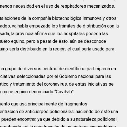
n menos necesidad en el uso de respiradores mecanizados.
stalaciones de la compañía biotecnológica Inmunova y otros
vados, ya había empezado los trámites de distribución con la
da, la provincia afirma que los hospitales poseen las
 suero equino, pero a pesar de esto, aún se desconoce
ino sería distribuido en la región, el cual sería usado para
 grupo de diversos centros de científicos participaron en
niciativas seleccionadas por el Gobierno nacional para las
tico y tratamiento del coronavirus, de estas iniciativas se
erinmune equino denominado “CoviFab”.
amiento que usa principalmente de fragmentos
ntración de anticuerpos policlonales, haciendo de este una
pueden encontrar, ya que debido a su naturaleza policlonal
permitiendo así la construcción de un sistema inmunológico