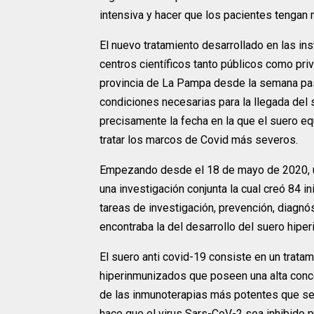
intensiva y hacer que los pacientes tenga
El nuevo tratamiento desarrollado en las in
centros científicos tanto públicos como pri
provincia de La Pampa desde la semana pasa
condiciones necesarias para la llegada del
precisamente la fecha en la que el suero equ
tratar los marcos de Covid más severos.
Empezando desde el 18 de mayo de 2020, un
una investigación conjunta la cual creó 84 i
tareas de investigación, prevención, diagnós
encontraba la del desarrollo del suero hip
El suero anti covid-19 consiste en un trat
hiperinmunizados que poseen una alta conce
de las inmunoterapias más potentes que se 
hace que el virus Sars-CoV-2 sea inhibido 