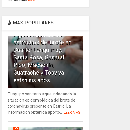
1
MAS POPULARES
Algunos contactos
estrechos del brote en
Catriló: Lonquimay,
Santa Rosa, General
Pico, Macachín,
Guatraché y Toay ya
están aislados.
El equipo sanitario sigue indagando la
situación epidemiológica del brote de
coronavirus presente en Catriló. La
información obtenida aportó...
LEER MAS
2