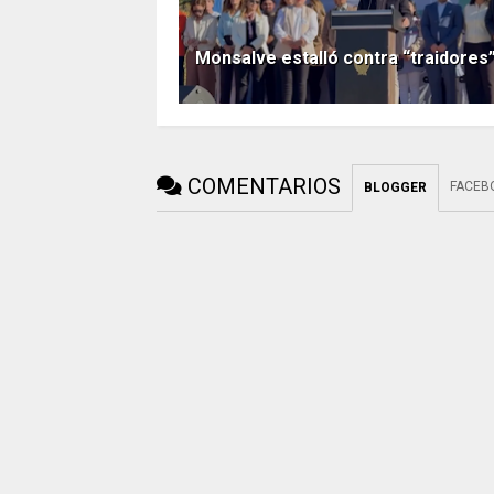
Monsalve estalló contra “traidores
COMENTARIOS
FACEB
BLOGGER