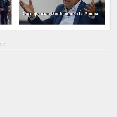
”
Cornejo arma frente contra La Pampa
OOK