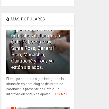
1
MAS POPULARES
Algunos contactos
estrechos del brote en
Catriló: Lonquimay,
Santa Rosa, General
Pico, Macachín,
Guatraché y Toay ya
están aislados.
El equipo sanitario sigue indagando la
situación epidemiológica del brote de
coronavirus presente en Catriló. La
información obtenida aportó...
LEER MAS
2