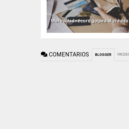
Morosidad récord golpea al crédito
COMENTARIOS
FACEB
BLOGGER