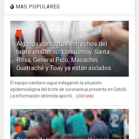
MAS POPULARES
1
Algunos contactos estrechos del
brote en Catriló: Lonquimay, Santa
Rosa, General Pico, Macachín,
Guatraché y Toay ya están aislados.
El equipo sanitario sigue indagando la situación
epidemiológica del brote de coronavirus presente en Catriló.
La información obtenida aportó...
LEER MAS
2