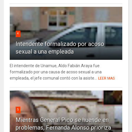
4
Intendente formalizado por acoso
sexual a una empleada
El intendente de Unamue, Aldo Fabián Araya fue
formalizado por una causa de acoso sexual a una
empleada, el jefe comunal contó con la asiste...
LEER MAS
5
Mientras General Pico se huende en
problemas, Fernanda Alonso prioriza