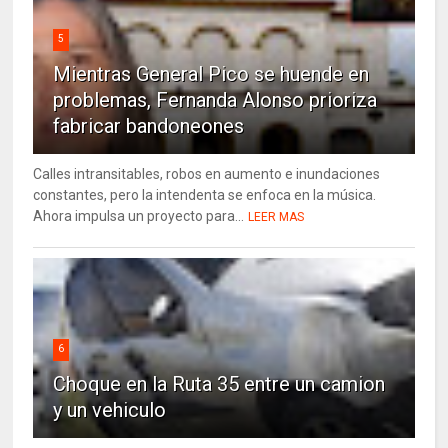
5
Mientras General Pico se huende en
problemas, Fernanda Alonso prioriza
fabricar bandoneones
Calles intransitables, robos en aumento e inundaciones
constantes, pero la intendenta se enfoca en la música.
Ahora impulsa un proyecto para...
LEER MAS
6
Choque en la Ruta 35 entre un camion
y un vehiculo