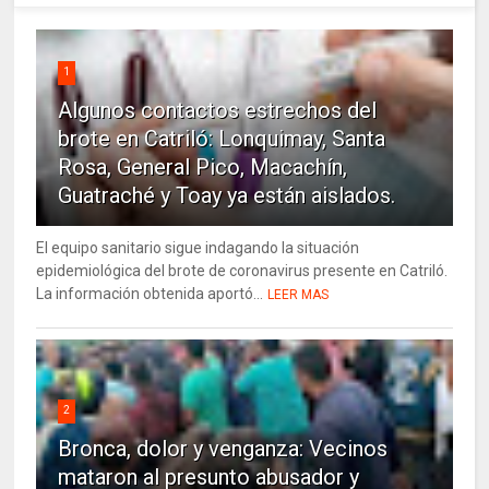
1
Algunos contactos estrechos del
brote en Catriló: Lonquimay, Santa
Rosa, General Pico, Macachín,
Guatraché y Toay ya están aislados.
El equipo sanitario sigue indagando la situación
epidemiológica del brote de coronavirus presente en Catriló.
La información obtenida aportó...
LEER MAS
2
Bronca, dolor y venganza: Vecinos
mataron al presunto abusador y