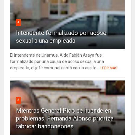
4
Intendente formalizado por acoso
sexual a una empleada
El intendente de Unamue, Aldo Fabián Araya fue
formalizado por una causa de acoso sexual a una
empleada, el jefe comunal contó con la asiste...
LEER MAS
5
Mientras General Pico se huende en
problemas, Fernanda Alonso prioriza
fabricar bandoneones