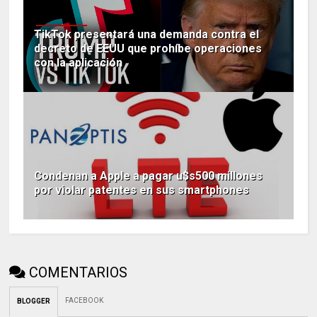
TikTok presentará una demanda contra el
decreto de EEUU que prohíbe operaciones
con la aplicación
Condenan a Apple a pagar u$s500 millones
por violar patentes en sus smartphones
COMENTARIOS
FACEBOOK
BLOGGER