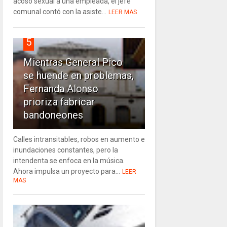
acoso sexual a una empleada, el jefe
comunal contó con la asiste...
LEER MAS
5
Mientras General Pico
se huende en problemas,
Fernanda Alonso
prioriza fabricar
bandoneones
Calles intransitables, robos en aumento e
inundaciones constantes, pero la
intendenta se enfoca en la música.
Ahora impulsa un proyecto para...
LEER
MAS