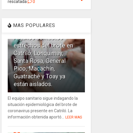
rescatada
0
1
MAS POPULARES
Algunos contactos
estrechos del brote en
Catriló: Lonquimay,
Santa Rosa, General
Pico, Macachín,
Guatraché y Toay ya
están aislados.
El equipo sanitario sigue indagando la
situación epidemiológica del brote de
coronavirus presente en Catriló. La
información obtenida aportó...
LEER MAS