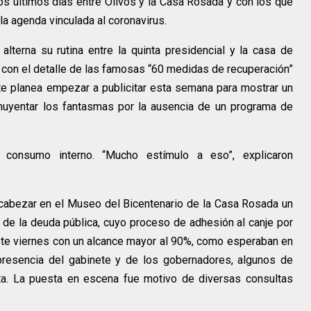
os últimos días entre Olivos y la Casa Rosada y con los que
la agenda vinculada al coronavirus.
 alterna su rutina entre la quinta presidencial y la casa de
 con el detalle de las famosas “60 medidas de recuperación”
te planea empezar a publicitar esta semana para mostrar un
ahuyentar los fantasmas por la ausencia de un programa de
 consumo interno. “Mucho estímulo a eso”, explicaron
ncabezar en el Museo del Bicentenario de la Casa Rosada un
n de la deuda pública, cuyo proceso de adhesión al canje por
ste viernes con un alcance mayor al 90%, como esperaban en
presencia del gabinete y de los gobernadores, algunos de
ta. La puesta en escena fue motivo de diversas consultas