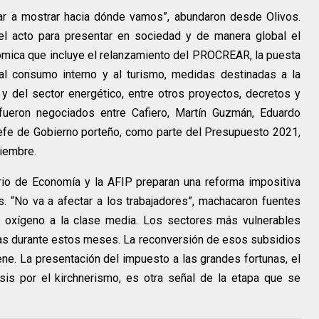
ar a mostrar hacia dónde vamos”, abundaron desde Olivos.
el acto para presentar en sociedad y de manera global el
mica que incluye el relanzamiento del PROCREAR, la puesta
 al consumo interno y al turismo, medidas destinadas a la
 y del sector energético, entre otros proyectos, decretos y
eron negociados entre Cafiero, Martín Guzmán, Eduardo
efe de Gobierno porteño, como parte del Presupuesto 2021,
iembre.
erio de Economía y la AFIP preparan una reforma impositiva
. “No va a afectar a los trabajadores”, machacaron fuentes
de oxígeno a la clase media. Los sectores más vulnerables
das durante estos meses. La reconversión de esos subsidios
ene. La presentación del impuesto a las grandes fortunas, el
sis por el kirchnerismo, es otra señal de la etapa que se