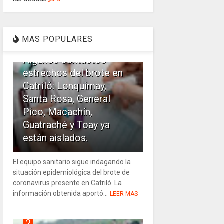
1
MAS POPULARES
Algunos contactos
estrechos del brote en
Catriló: Lonquimay,
Santa Rosa, General
Pico, Macachín,
Guatraché y Toay ya
están aislados.
El equipo sanitario sigue indagando la
situación epidemiológica del brote de
coronavirus presente en Catriló. La
información obtenida aportó...
LEER MAS
2