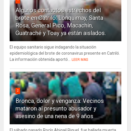
Algunos contactos estrechos del
brote en Catriló: Lonquimay, Santa
Rosa, General Pico, Macachín,
Guatraché y Toay ya están aislados.
El equipo sanitario sigue indagando la situación
epidemiológica del brote de coronavirus presente en Catriló.
La información obtenida aportó...
LEER MAS
2
Bronca, dolor y venganza: Vecinos
mataron al presunto abusador y
asesino de una nena de 9 años
El sábado pasado Rocío Abigail Riquel, fue hallada muerta