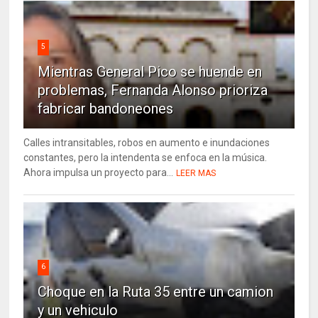
5
Mientras General Pico se huende en
problemas, Fernanda Alonso prioriza
fabricar bandoneones
Calles intransitables, robos en aumento e inundaciones
constantes, pero la intendenta se enfoca en la música.
Ahora impulsa un proyecto para...
LEER MAS
6
Choque en la Ruta 35 entre un camion
y un vehiculo