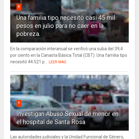
8
Una familia tipo necesitó casi 45 mil
pesos en julio para no caer en la
pobreza.
En la comparación interanual se verificó una suba del 39,4
por ciento en la Canasta Básica Total (CBT). Una familia tipo
necesitó 44.521 p...
LEER MAS
9
Investigan Abuso Sexual de menor en
el hospital de Santa Rosa
Las autoridades judiciales y la Unidad Funcional de Género,