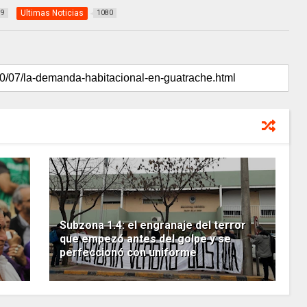
Ultimas Noticias
99
1080
s
Subzona 1.4: el engranaje del terror
que empezó antes del golpe y se
perfeccionó con uniforme