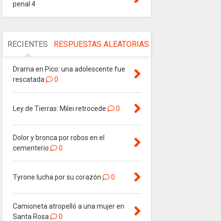
penal 4
RECIENTES
RESPUESTAS
ALEATORIAS
Drama en Pico: una adolescente fue
rescatada
0
Ley de Tierras: Milei retrocede
0
Dolor y bronca por robos en el
cementerio
0
Tyrone lucha por su corazón
0
Camioneta atropelló a una mujer en
Santa Rosa
0