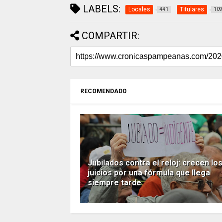
LABELS:
Locales
Titulares
441
10
COMPARTIR:
RECOMENDADO
Jubilados contra el reloj: crecen lo
juicios por una fórmula que llega
siempre tarde