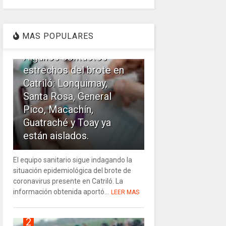
1
MAS POPULARES
Algunos contactos
estrechos del brote en
Catriló: Lonquimay,
Santa Rosa, General
Pico, Macachín,
Guatraché y Toay ya
están aislados.
El equipo sanitario sigue indagando la
situación epidemiológica del brote de
coronavirus presente en Catriló. La
información obtenida aportó...
LEER MAS
2