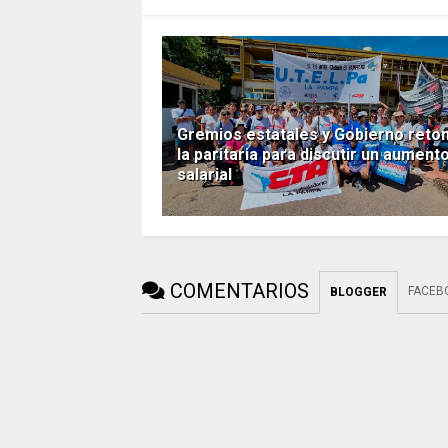
Gremios estatales y Gobierno ret
la paritaria para discutir un aument
salarial
COMENTARIOS
FACEB
BLOGGER