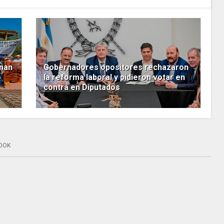
oman
Gobernadores opositores rechazaron
o
la reforma laboral y pidieron votar en
contra en Diputados
OOK