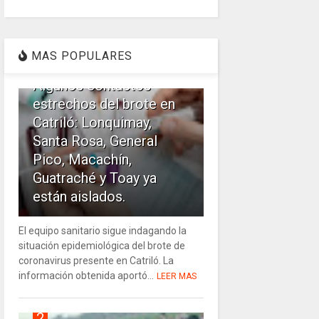
1
MAS POPULARES
Algunos contactos
estrechos del brote en
Catriló: Lonquimay,
Santa Rosa, General
Pico, Macachín,
Guatraché y Toay ya
están aislados.
El equipo sanitario sigue indagando la
situación epidemiológica del brote de
coronavirus presente en Catriló. La
información obtenida aportó...
LEER MAS
2