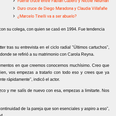
Fuerte cruce entre Fabian Cubero y Nicole Neuman
Duro cruce de Diego Maradona y Claudia Villafañe
¿Marcelo Tinelli va a ser abuelo?
or con su colega, con quien se casó en 1994. Fue tendencia
er tras su entrevista en el ciclo radial "Últimos cartuchos",
donde se refirió a su matrimonio con Carola Reyna.
omentos en que creemos conocernos muchísimo. Creo que
en, vos empezas a tratarlo con todo eso y crees que ya
nte rápidamente", indicó el actor.
zco y me salís de nuevo con esa, empezas a limitarte. Nos
continuidad de la pareja que son esenciales y aspiro a eso",
94.