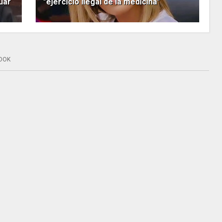
uar
"ejercicio ilegal de la medicina"
OOK