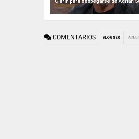
Clarín para despegarse de Adrián S
COMENTARIOS
FACEB
BLOGGER