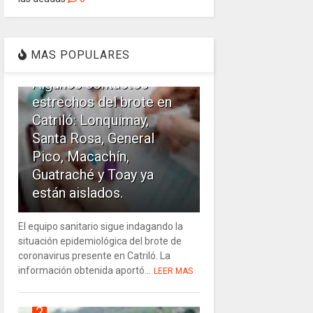
1
MAS POPULARES
Algunos contactos
estrechos del brote en
Catriló: Lonquimay,
Santa Rosa, General
Pico, Macachín,
Guatraché y Toay ya
están aislados.
El equipo sanitario sigue indagando la
situación epidemiológica del brote de
coronavirus presente en Catriló. La
información obtenida aportó...
LEER MAS
2