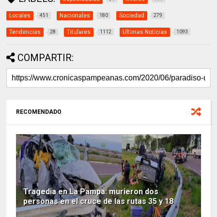
Locales
Nacionales
Sociedad
451
180
279
Tendencias
Titulares
Ultimas Noticias
28
1112
1093
COMPARTIR:
RECOMENDADO
Tragedia en La Pampa: murieron dos
personas en el cruce de las rutas 35 y 18